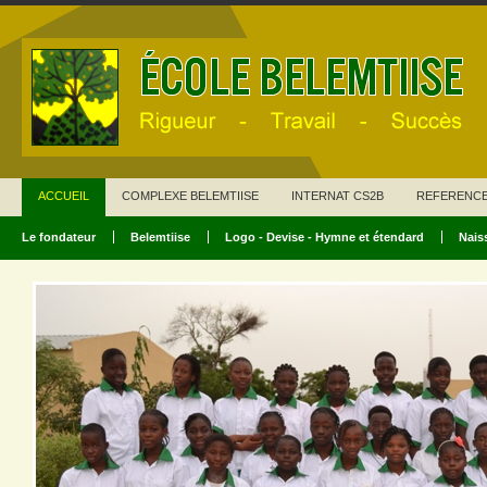
ACCUEIL
COMPLEXE BELEMTIISE
INTERNAT CS2B
REFERENC
Le fondateur
Belemtiise
Logo - Devise - Hymne et étendard
Nais