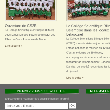
Ouverture de CS2B
Le Collège Scientifique Bili
Bélemtiisé dans les locaux
Le Collège Scientifique et Bilingue (CS2B)
Lefaso.net
sous la gestion des Sœurs de l’Institut des
Le Collège Scientifique Bilingue Bélem
Filles du Cœur Immaculé de Marie......
(CS2B) a rendu visite au journal en l
Lire la suite »
Lefaso.net dans la matinée du 12 ma
C’est une équipe de 39 élèves,
accompagnés de leurs encadreurs e
fondateur de l’établissement, Joseph
Damiba, qui ont été reçus dans les 
du journal.
Lire la suite »
INCRIVEZ-VOUS AU NEWSLETTER!
INFORMATION
Entrez votre e-mail pour être quotidiennement informé