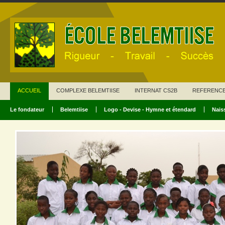
ACCUEIL
COMPLEXE BELEMTIISE
INTERNAT CS2B
REFERENC
Le fondateur
Belemtiise
Logo - Devise - Hymne et étendard
Nais