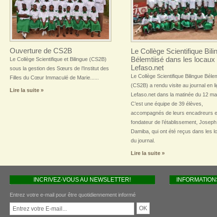
Ouverture de CS2B
Le Collège Scientifique Bili
Bélemtiisé dans les locaux
Le Collège Scientifique et Bilingue (CS2B)
Lefaso.net
sous la gestion des Sœurs de l’Institut des
Le Collège Scientifique Bilingue Bélem
Filles du Cœur Immaculé de Marie......
(CS2B) a rendu visite au journal en l
Lire la suite »
Lefaso.net dans la matinée du 12 ma
C’est une équipe de 39 élèves,
accompagnés de leurs encadreurs e
fondateur de l’établissement, Joseph
Damiba, qui ont été reçus dans les 
du journal.
Lire la suite »
INCRIVEZ-VOUS AU NEWSLETTER!
INFORMATION
Entrez votre e-mail pour être quotidiennement informé